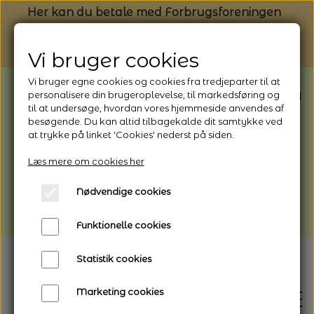
Her kan du betale med Forbrugsforeningen
Vi bruger cookies
Vi bruger egne cookies og cookies fra tredjeparter til at
BEMÆRK: Butikken har ferielukket* fra
personalisere din brugeroplevelse, til markedsføring og
til at undersøge, hvordan vores hjemmeside anvendes af
1/8 - 9/8 - 2026
besøgende. Du kan altid tilbagekalde dit samtykke ved
*Webshoppen er åben og sender hele
at trykke på linket 'Cookies' nederst på siden.
perioden - her kan du også bestille
Læs mere om cookies her
afhentning
Nødvendige cookies
Vi gør opmærksom på, at der kan være lidt
længere leveringstid
Funktionelle cookies
Statistik cookies
Marketing cookies