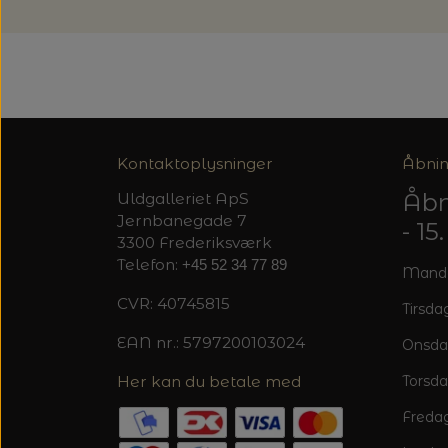
Kontaktoplysninger
Åbnin
Åbn
Uldgalleriet ApS
Jernbanegade 7
- 1
3300 Frederiksværk
Telefon:
+45 52 34 77 89
Mandag
CVR: 40745815
Tirsdag
EAN nr.: 5797200103024
Onsda
Her kan du betale med
Torsda
Fredag