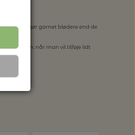
osen i Paia gør garnet blødere end de
 SPANDE - HACHIMAN
løbergarn, når man vil tilføje lidt