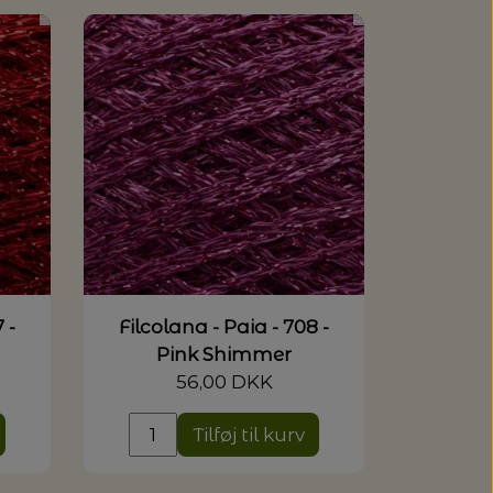
 -
Filcolana - Paia - 708 -
Pink Shimmer
56,00 DKK
Tilføj til kurv