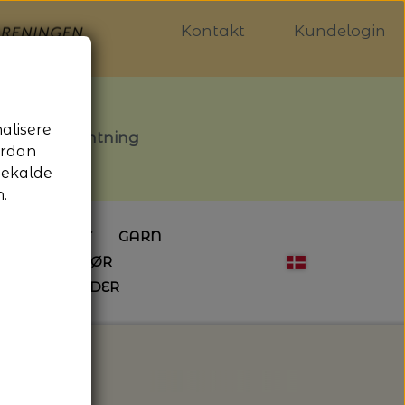
Kontakt
Kundelogin
nalisere
stille afhentning
ordan
gekalde
.
LDGALLERIET
GARN
OG SYTILBEHØR
ÅBNINGSTIDER
HÆKLING
MAGASINER
EBØGER
HÆKLENÅLE
LAINE MAGAZINE
 - UDE OG INDE
ESKO
NG
BØGER OM HÆKLING