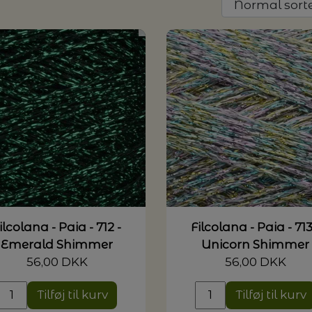
G MILJØVENLIGE VASKEMIDLER
P
ilcolana - Paia - 712 -
Filcolana - Paia - 713
Emerald Shimmer
Unicorn Shimmer
56,00 DKK
56,00 DKK
Tilføj til kurv
Tilføj til kurv