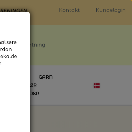
Kontakt
Kundelogin
nalisere
stille afhentning
ordan
gekalde
.
LDGALLERIET
GARN
OG SYTILBEHØR
ÅBNINGSTIDER
HÆKLING
MAGASINER
EBØGER
HÆKLENÅLE
LAINE MAGAZINE
 - UDE OG INDE
ESKO
NG
BØGER OM HÆKLING