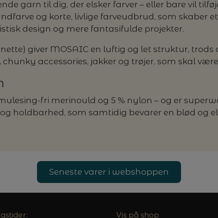
rn til dig, der elsker farver – eller bare vil tilføje 
undfarve og korte, livlige farveudbrud, som skaber et
istisk design og mere fantasifulde projekter.
te) giver MOSAIC en luftig og let struktur, trods 
 chunky accessories, jakker og trøjer, som skal vær
n
ulesing-fri merinould og 5 % nylon – og er superwa
g holdbarhed, som samtidig bevarer en blød og ela
Seneste varer i webshoppen
gstider:
Vis på shop