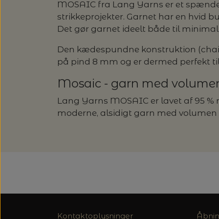
MOSAIC fra Lang Yarns er et spændende ga
strikkeprojekter. Garnet har en hvid b
Det gør garnet ideelt både til minimal
Den kædespundne konstruktion (chainet
på pind 8 mm og er dermed perfekt til
Mosaic - garn med volume
Lang Yarns MOSAIC er lavet af 95 % m
moderne, alsidigt garn med volumen o
Kontaktoplysninger
Åbnin