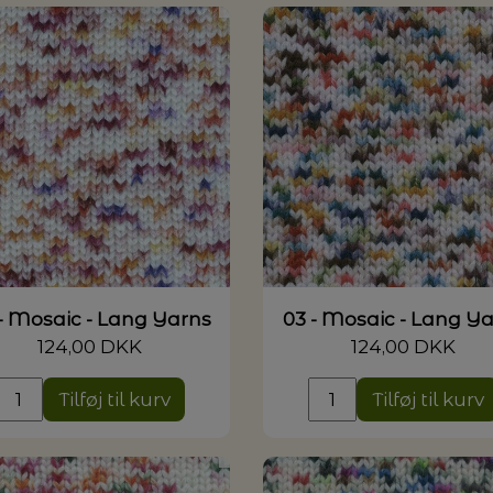
G MILJØVENLIGE VASKEMIDLER
P
- Mosaic - Lang Yarns
03 - Mosaic - Lang Y
124,00 DKK
124,00 DKK
Tilføj til kurv
Tilføj til kurv