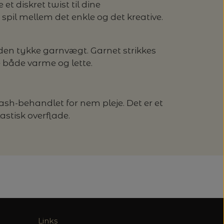
et diskret twist til dine
 spil mellem det enkle og det kreative.
den tykke garnvægt. Garnet strikkes
e både varme og lette.
sh-behandlet for nem pleje. Det er et
stisk overflade.
Links