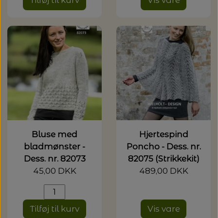
Tilføj til kurv
Vis vare
Bluse med
Hjertespind
bladmønster -
Poncho - Dess. nr.
Dess. nr. 82073
82075 (Strikkekit)
45,00 DKK
489,00 DKK
Tilføj til kurv
Vis vare