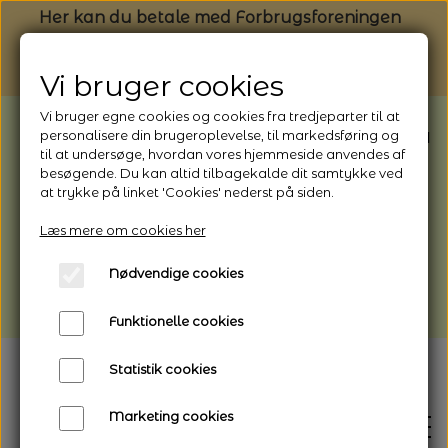
Her kan du betale med Forbrugsforeningen
Vi bruger cookies
Vi bruger egne cookies og cookies fra tredjeparter til at
BEMÆRK: Butikken har ferielukket* fra
personalisere din brugeroplevelse, til markedsføring og
til at undersøge, hvordan vores hjemmeside anvendes af
1/8 - 9/8 - 2026
besøgende. Du kan altid tilbagekalde dit samtykke ved
*Webshoppen er åben og sender hele
at trykke på linket 'Cookies' nederst på siden.
perioden - her kan du også bestille
Læs mere om cookies her
afhentning
Nødvendige cookies
Vi gør opmærksom på, at der kan være lidt
længere leveringstid
Funktionelle cookies
Statistik cookies
Marketing cookies