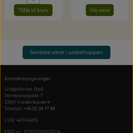
Tilføj til kurv
Vis vare
Seneste varer i webshoppen
Kontaktoplysninger
Uldgalleriet ApS
Jernbanegade 7
3300 Frederiksværk
Telefon:
+45 52 34 77 89
CVR: 40745815
EAN nr.: 5797200103024