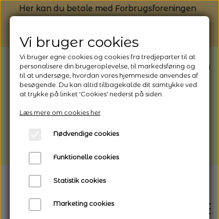
Her kan du betale med Forbrugsforeningen
Vi bruger cookies
Vi bruger egne cookies og cookies fra tredjeparter til at
BEMÆRK: Butikken har ferielukket* fra
personalisere din brugeroplevelse, til markedsføring og
til at undersøge, hvordan vores hjemmeside anvendes af
1/8 - 9/8 - 2026
besøgende. Du kan altid tilbagekalde dit samtykke ved
*Webshoppen er åben og sender hele
at trykke på linket 'Cookies' nederst på siden.
perioden - her kan du også bestille
Læs mere om cookies her
afhentning
Nødvendige cookies
Vi gør opmærksom på, at der kan være lidt
længere leveringstid
Funktionelle cookies
Statistik cookies
Marketing cookies