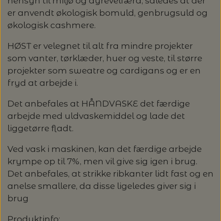
hensyn til miljø og dyrevelfærd, således at der
GLERUPS HJEMMESKO
FILCOLANA
HELE SÆT
KNITPRO - UDSKIFTELIGE RUNDP. &
GLERUP YATZY - SINGLE SÆT M.
ULDSÆBE
er anvendt økologisk bomuld, genbrugsuld og
POMP STICH
HJELHOLT
OM OS
LANG YARNS: CARPE DIEM - SPAR 20%
TERNINGER
WIRES
økologisk cashmere.
HAFLINGER SKO - UDE OG INDE
GLERUPS SKO
HANNE LARSEN STRIK
HERREMODELLER
SONETT – ØKOLOGISK SÆBE OG
ADDI-TO-GO
VERVACO - PÅTEGNET BRODERI
ISAGER
HØST er velegnet til alt fra mindre projekter
LANG YARNS: VAYA - SPAR 20%
KONTAKT
GLERUP YATZY - DOUBLE SÆT M.
MILJØVENLIGE VASKEMIDLER
STRØMPEPINDE
som vanter, tørklæder, huer og veste, til større
SILKEBORG ULDSPINDERI
VOKSEN HJEMMESKO
GLERUPS TØFFEL
TERNINGER
HANNE RIMMEN DESIGN
T-SHIRTS OG TOP
COCOKNITS
projekter som sweatre og cardigans og er en
PERMIN - BRODERI
ISTEX - LOPI
STRIKKEBØGER PÅ TILBUD
UDSKIFTELIGE RUNDPINDESÆT
EUCALAN
fryd at arbejde i.
ÅBNINGSTIDER
GLERUPS STØVLE
MUUD LIVING
PLAIDER
TILBEHØR
HJELHOLT
BLOCKERSÆT/BLOKKESÆT
SAKSE
ITO GARN
Det anbefales at HÅNDVASKE det færdige
LANG YARNS: SPAR 20% - DESIRE
HJELHOLTS ULDVASK
ADDI-CRASY-TRIO
arbejde med uldvaskemiddel og lade det
OMNIOUTIL - JAPANSKE SPANDE -
GLERUPS BØRN OG BABY
TASKER - MUUD LIVING
TØRKLÆDER/SJALER/PONCHOER
ISAGER
ELASTIKKER
liggetørre fladt.
STRIKKENÅLE, SYNÅLE OG PUNCHNÅLE
KAREN KLARBÆK
HACHIMAN
LANG YARNS: CASHMERE CLASSIC - SPAR
ISAGER - ULDSÆBE/WOOLSOAP
30%
Ved vask i maskinen, kan det færdige arbejde
TILBEHØR - MUUD LIVING
GLERUPS FILTSÅLER
ISTEX
GARNVINDER / KRYDSNØGLEAPPARAT
SYTRÅD
KATIA CONCEPT
krympe op til 7%, men vil give sig igen i brug.
Det anbefales, at strikke ribkanter lidt fast og en
RAUMA: PETUNIA PIMA BOMULDSGARN
JOJO KNITWEAR - GARNKITS
GARNVINSLER
anelse smallere, da disse ligeledes giver sig i
- SPAR 20%
KIT COUTURE - GARN
brug
KIT COUTURE
MASKEMARKØRER
PACUALI: SAYAMA - SPAR 15%
KNITTING FOR OLIVE
Produktinfo: