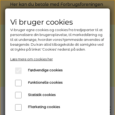
Her kan du betale med Forbrugsforeningen
Vi bruger cookies
Vi bruger egne cookies og cookies fra tredjeparter til at
BEMÆRK: Butikken har ferielukket* fra
personalisere din brugeroplevelse, til markedsføring og
til at undersøge, hvordan vores hjemmeside anvendes af
1/8 - 9/8 - 2026
besøgende. Du kan altid tilbagekalde dit samtykke ved
*Webshoppen er åben og sender hele
at trykke på linket 'Cookies' nederst på siden.
perioden - her kan du også bestille
Læs mere om cookies her
afhentning
Nødvendige cookies
Vi gør opmærksom på, at der kan være lidt
længere leveringstid
Funktionelle cookies
Statistik cookies
Marketing cookies