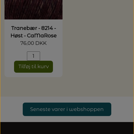
Tranebær - 8214 -
Høst - CaMaRose
76,00 DKK
Tilføj til kurv
Seneste varer i webshoppen