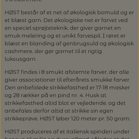
GARN
HØST består af et net af økologisk bomuld og er
KNITTING FOR OLIVE: HEAVY MERINO -
et blæst garn. Det økologiske net er farvet ved
ALLE GARNMÆRKER
OPSKRIFTER / STRIKKEKITS /
SPAR 20%
en speciel sprøjteteknik, der giver garnet en
smuk melering og et unikt farvespil. I røret er
BØGER
CAMAROSE
blæst en blanding af genbrugsuld og økologisk
LANG YARNS: LIZA - SPAR 30%
cashmere, der gør garnet til et rigtig
STRIKKEOPSKRIFTER & STRIKKEKITS
STRIKKETILBEHØR
DESIGN CLUB
luksusgarn.
LANG YARNS: CASHMERE PREMIUM -
ANNETTE DANIELSEN
KATEGORI
SPAR 20%
HØST findes i 8 smukt afstemte farver, der alle
STRIKKEPINDE
DONEGAL - TWEED GARN
BRODERI OG SYTILBEHØR
giver associationer til efterårets smukke farver.
Den anbefalede strikkefasthed er 17-18 masker
BABY OG BØRN
ANNE VENTZEL
BØGER
TILBUD - SPAR 30% PÅ ALT MUUD LIVING
LANTERN MOON - STRIKKEPINDE
HÆKLING
BRODERIGARN
FILCOLANA
og 28 rækker på en pind nr. 4. Husk at
RE:DESIGNED, HJEMMESKO
strikkefasthed altid blot er vejledende, og det
BLUSER/SWEATRE
STRIKKEBØGER
MAGASINER
AEGYOKNIT
RAUMA GARN: FIVEL - SPAR 20%
M.M.
ADDI - RUNDPINDE
HÆKLENÅLE
KNAPPER
anbefales derfor altid at strikke sin egen
BALDYRE - BRODERI
GARNA - GARN
strikkeprøve. HØST løber 120 meter pr. 50 gram.
RE:DESIGNED - PROJEKTTASKER I LÆDER
CARDIGAN/VESTE/SLIPOVER/JAKKER
LAINE MAGAZINE
CAMAROSE
HÆKLING
KATIA CONCEPT - SPAR 20% PÅ ALLE
BOMULDSKNAPPER - ISAGER
KNITPRO - RUNDPINDE
BØGER OM HÆKLING
SPIL
GAVEKORT
FRU ZIPPE - BRODERI
GEPARD GARN
HØST produceres af et italiensk spinderi under
KVALITETER