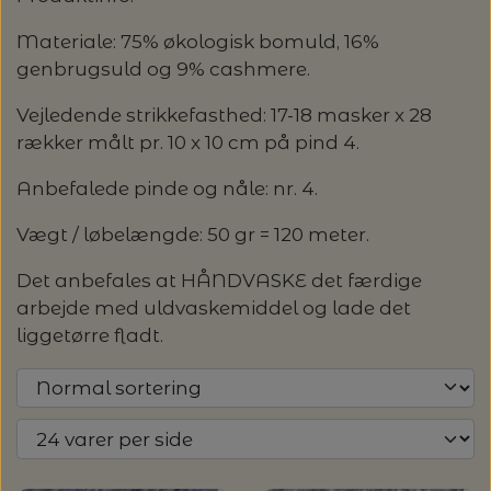
LENE HOLME SAMSØE - LEKNIT
Materiale: 75% økologisk bomuld, 16%
MASKESTOPPERE
PASCUALI: NEPAL - SPAR 20%
LANG YARNS
genbrugsuld og 9% cashmere.
MY FAVOURITE THINGS KNITWEAR
MASKEWIRES
Vejledende strikkefasthed: 17-18 masker x 28
PASCULI: SUAVE - SPAR 20%
MONDIAL
rækker målt pr. 10 x 10 cm på pind 4.
ODD ROW
MÅLEBÅND / PINDEMÅLERE
POMP STITCH - BRODERI - SPAR 30-35%
Anbefalede pinde og nåle: nr. 4.
PASCUALI
PÅ ALLE KITS
OTHER LOOPS
Vægt / løbelængde: 50 gr = 120 meter.
OPSKRIFTHOLDER FRA KNITPRO -
RAUMA GARN
MAGMA
SPAR 40% - GLERUPS STØVLER BØRN (STR.
Det anbefales at HÅNDVASKE det færdige
PETITEKNIT
19 - 23)
arbejde med uldvaskemiddel og lade det
PERMIN
SAKSE
liggetørre fladt.
RAUMA
PERMIN: SPAR 30% PÅ ALLE
SOMMERGARN
STRIKKE- OG SYNÅLE
JULEBRODERIER
SUSIE HAUMANN
BALDYRE: UDVALGTE BRODERIER - SPAR
SYTRÅD