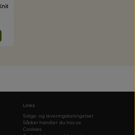
Knit
Links
Salgs- og leveringsbetingelser
Sådan handler du hos os
Cookies