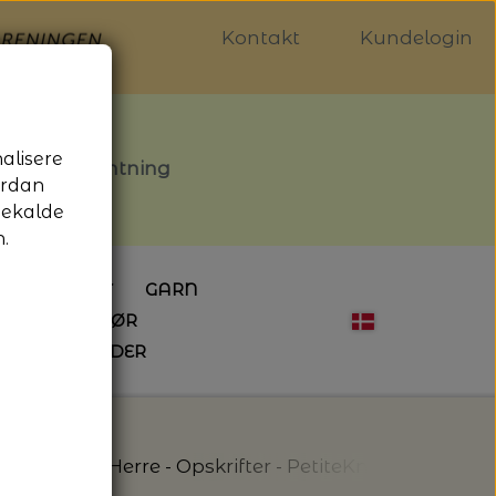
Kontakt
Kundelogin
nalisere
stille afhentning
ordan
gekalde
.
LDGALLERIET
GARN
OG SYTILBEHØR
ÅBNINGSTIDER
HÆKLING
MAGASINER
EBØGER
HÆKLENÅLE
LAINE MAGAZINE
 - UDE OG INDE
ESKO
NG
BØGER OM HÆKLING
Strikkekits
Herre - Opskrifter - PetiteKnit