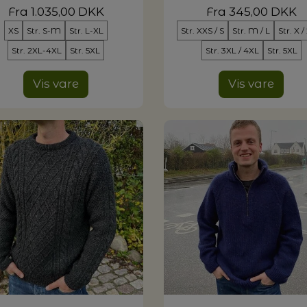
Fra 1.035,00 DKK
Fra 345,00 DKK
XS
Str. S-M
Str. L-XL
Str. XXS / S
Str. M / L
Str. X /
G MILJØVENLIGE VASKEMIDLER
Str. 2XL-4XL
Str. 5XL
Str. 3XL / 4XL
Str. 5XL
Vis vare
Vis vare
P