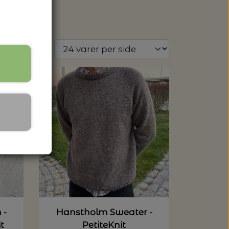
 SPANDE - HACHIMAN
 -
Hanstholm Sweater -
t
PetiteKnit