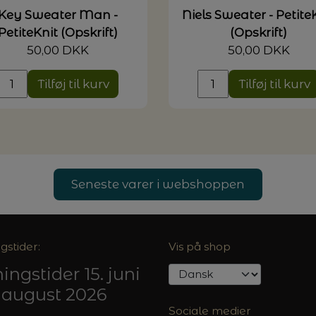
Key Sweater Man -
Niels Sweater - Petite
PetiteKnit (Opskrift)
(Opskrift)
50,00 DKK
50,00 DKK
Tilføj til kurv
Tilføj til kurv
Seneste varer i webshoppen
gstider:
Vis på shop
ingstider 15. juni
5. august 2026
Sociale medier