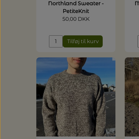
Northland Sweater -
M
PetiteKnit
50,00 DKK
Tilføj til kurv