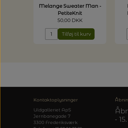
Melange Sweater Man -
PetiteKnit
50,00 DKK
Tilføj til kurv
Kontaktoplysninger
Åbnin
Åbn
Uldgalleriet ApS
Jernbanegade 7
- 1
3300 Frederiksværk