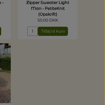
 -
Zipper Sweater Light
Man - PetiteKnit
(Opskrift)
50,00 DKK
Tilføj til kurv