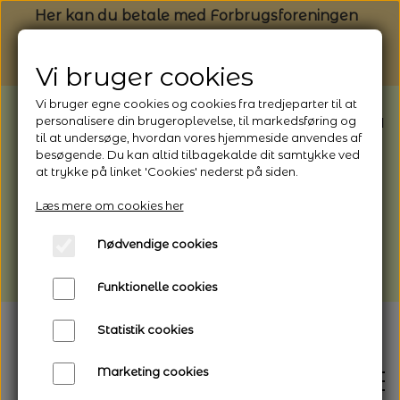
Her kan du betale med Forbrugsforeningen
Vi bruger cookies
Vi bruger egne cookies og cookies fra tredjeparter til at
BEMÆRK: Butikken har ferielukket* fra
personalisere din brugeroplevelse, til markedsføring og
til at undersøge, hvordan vores hjemmeside anvendes af
1/8 - 9/8 - 2026
besøgende. Du kan altid tilbagekalde dit samtykke ved
*Webshoppen er åben og sender hele
at trykke på linket 'Cookies' nederst på siden.
perioden - her kan du også bestille
Læs mere om cookies her
afhentning
Nødvendige cookies
Vi gør opmærksom på, at der kan være lidt
længere leveringstid
Funktionelle cookies
Statistik cookies
Marketing cookies