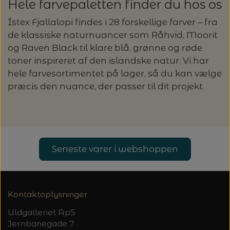
Hele farvepaletten finder du hos os
Ístex Fjallalopi findes i 28 forskellige farver – fra
de klassiske naturnuancer som Råhvid, Moorit
og Raven Black til klare blå, grønne og røde
toner inspireret af den islandske natur. Vi har
hele farvesortimentet på lager, så du kan vælge
præcis den nuance, der passer til dit projekt.
Seneste varer i webshoppen
Kontaktoplysninger
Uldgalleriet ApS
Jernbanegade 7