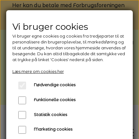
Her kan du betale med Forbrugsforeningen
Vi bruger cookies
Vi bruger egne cookies og cookies fra tredjeparter til at
BEMÆRK: Butikken har ferielukket* fra
personalisere din brugeroplevelse, til markedsføring og
til at undersøge, hvordan vores hjemmeside anvendes af
1/8 - 9/8 - 2026
besøgende. Du kan altid tilbagekalde dit samtykke ved
*Webshoppen er åben og sender hele
at trykke på linket 'Cookies' nederst på siden.
perioden - her kan du også bestille
Læs mere om cookies her
afhentning
Nødvendige cookies
Vi gør opmærksom på, at der kan være lidt
længere leveringstid
Funktionelle cookies
Statistik cookies
Marketing cookies