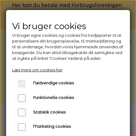
Her kan du betale med Forbrugsforeningen
Vi bruger cookies
Vi bruger egne cookies og cookies fra tredjeparter til at
BEMÆRK: Butikken har ferielukket* fra
personalisere din brugeroplevelse, til markedsføring og
til at undersøge, hvordan vores hjemmeside anvendes af
1/8 - 9/8 - 2026
besøgende. Du kan altid tilbagekalde dit samtykke ved
*Webshoppen er åben og sender hele
at trykke på linket 'Cookies' nederst på siden.
perioden - her kan du også bestille
Læs mere om cookies her
afhentning
Nødvendige cookies
Vi gør opmærksom på, at der kan være lidt
længere leveringstid
Funktionelle cookies
Statistik cookies
Marketing cookies