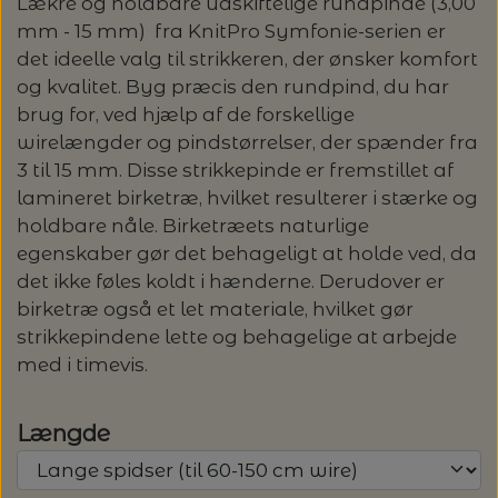
Lækre og holdbare udskiftelige rundpinde (3,00
OMNIOUTIL - JAPANSKE SPANDE -
GLERUPS BØRN OG BABY
TASKER - MUUD LIVING
TØRKLÆDER/SJALER/PONCHOER
ISAGER
ELASTIKKER
STRIKKENÅLE, SYNÅLE OG PUNCHNÅLE
KAREN KLARBÆK
mm - 15 mm) fra KnitPro Symfonie-serien er
HACHIMAN
LANG YARNS: CASHMERE CLASSIC - SPAR
ISAGER - ULDSÆBE/WOOLSOAP
det ideelle valg til strikkeren, der ønsker komfort
30%
TILBEHØR - MUUD LIVING
GLERUPS FILTSÅLER
ISTEX
GARNVINDER / KRYDSNØGLEAPPARAT
og kvalitet. Byg præcis den rundpind, du har
SYTRÅD
KATIA CONCEPT
brug for, ved hjælp af de forskellige
RAUMA: PETUNIA PIMA BOMULDSGARN
JOJO KNITWEAR - GARNKITS
wirelængder og pindstørrelser, der spænder fra
GARNVINSLER
- SPAR 20%
KIT COUTURE - GARN
3 til 15 mm. Disse strikkepinde er fremstillet af
lamineret birketræ, hvilket resulterer i stærke og
KIT COUTURE
MASKEMARKØRER
PACUALI: SAYAMA - SPAR 15%
KNITTING FOR OLIVE
holdbare nåle. Birketræets naturlige
egenskaber gør det behageligt at holde ved, da
LENE HOLME SAMSØE - LEKNIT
MASKESTOPPERE
det ikke føles koldt i hænderne. Derudover er
PASCUALI: NEPAL - SPAR 20%
LANG YARNS
birketræ også et let materiale, hvilket gør
MY FAVOURITE THINGS KNITWEAR
strikkepindene lette og behagelige at arbejde
MASKEWIRES
PASCULI: SUAVE - SPAR 20%
MONDIAL
med i timevis.
ODD ROW
MÅLEBÅND / PINDEMÅLERE
POMP STITCH - BRODERI - SPAR 30-35%
PASCUALI
Længde
PÅ ALLE KITS
OTHER LOOPS
OPSKRIFTHOLDER FRA KNITPRO -
RAUMA GARN