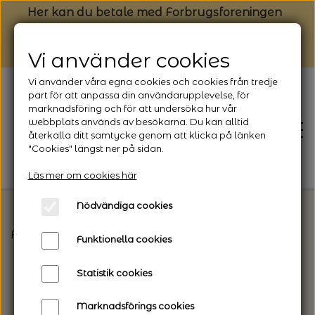
Her kan du betale med Forbrugsforeningen
Vi använder cookies
Vi använder våra egna cookies och cookies från tredje
part för att anpassa din användarupplevelse, för
marknadsföring och för att undersöka hur vår
webbplats används av besökarna. Du kan alltid
återkalla ditt samtycke genom att klicka på länken
"Cookies" längst ner på sidan.
Läs mer om cookies här
Nödvändiga cookies
Framsida
Strikkepinde / Hæklenåle
Knitpro - U
FORSIDE
Funktionella cookies
Statistik cookies
NYHEDSBREV
Marknadsförings cookies