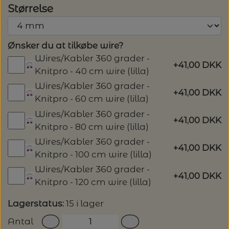
MAGMA
SPAR 40% - GLERUPS STØVLER BØRN (STR.
Størrelse
PETITEKNIT
19 - 23)
PERMIN
SAKSE
Ønsker du at tilkøbe wire?
RAUMA
PERMIN: SPAR 30% PÅ ALLE
SOMMERGARN
Wires/Kabler 360 grader -
STRIKKE- OG SYNÅLE
JULEBRODERIER
+41,00 DKK
Knitpro - 40 cm wire (lilla)
SUSIE HAUMANN
Wires/Kabler 360 grader -
+41,00 DKK
BALDYRE: UDVALGTE BRODERIER - SPAR
SYTRÅD
Knitpro - 60 cm wire (lilla)
20%
Wires/Kabler 360 grader -
+41,00 DKK
TRYKLÅSE
Knitpro - 80 cm wire (lilla)
Wires/Kabler 360 grader -
+41,00 DKK
Knitpro - 100 cm wire (lilla)
Wires/Kabler 360 grader -
+41,00 DKK
Knitpro - 120 cm wire (lilla)
Lagerstatus:
15 i lager
Antal