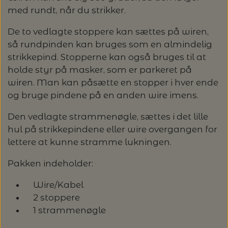
OMNIOUTIL - JAPANSKE SPANDE -
GLERUPS BØRN OG BABY
TASKER - MUUD LIVING
TØRKLÆDER/SJALER/PONCHOER
ISAGER
ELASTIKKER
med rundt, når du strikker.
STRIKKENÅLE, SYNÅLE OG PUNCHNÅLE
KAREN KLARBÆK
HACHIMAN
LANG YARNS: CASHMERE CLASSIC - SPAR
ISAGER - ULDSÆBE/WOOLSOAP
30%
De to vedlagte stoppere kan sættes på wiren,
TILBEHØR - MUUD LIVING
GLERUPS FILTSÅLER
ISTEX
GARNVINDER / KRYDSNØGLEAPPARAT
SYTRÅD
KATIA CONCEPT
så rundpinden kan bruges som en almindelig
strikkepind. Stopperne kan også bruges til at
RAUMA: PETUNIA PIMA BOMULDSGARN
JOJO KNITWEAR - GARNKITS
GARNVINSLER
holde styr på masker, som er parkeret på
- SPAR 20%
KIT COUTURE - GARN
wiren. Man kan påsætte en stopper i hver ende
KIT COUTURE
og bruge pindene på en anden wire imens.
MASKEMARKØRER
PACUALI: SAYAMA - SPAR 15%
KNITTING FOR OLIVE
Den vedlagte strammenøgle, sættes i det lille
LENE HOLME SAMSØE - LEKNIT
MASKESTOPPERE
hul på strikkepindene eller wire overgangen for
PASCUALI: NEPAL - SPAR 20%
LANG YARNS
lettere at kunne stramme lukningen.
MY FAVOURITE THINGS KNITWEAR
MASKEWIRES
PASCULI: SUAVE - SPAR 20%
MONDIAL
Pakken indeholder:
ODD ROW
Wire/Kabel
MÅLEBÅND / PINDEMÅLERE
POMP STITCH - BRODERI - SPAR 30-35%
PASCUALI
2 stoppere
PÅ ALLE KITS
1 strammenøgle
OTHER LOOPS
OPSKRIFTHOLDER FRA KNITPRO -
RAUMA GARN