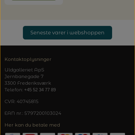
Seneste varer i webshoppen
Kontaktoplysninger
Uldgalleriet ApS
Jernbanegade 7
3300 Frederiksværk
Telefon:
+45 52 34 77 89
CVR: 40745815
EAN nr.: 5797200103024
Her kan du betale med