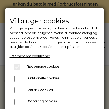
Her kan du betale med Forbrugsforeningen
Vi bruger cookies
Vi bruger egne cookies og cookies fra tredjeparter til at
personalisere din brugeroplevelse, til markedsføring og
til at undersøge, hvordan vores hjemmeside anvendes af
besøgende. Du kan altid tilbagekalde dit samtykke ved
at trykke på linket 'Cookies' nederst på siden.
Læs mere om cookies her
Nødvendige cookies
Funktionelle cookies
Forside
Strikkepinde / Hæklenåle
Knitpro - Udsk
FORSIDE
Statistik cookies
NYHEDSBREV
Marketing cookies