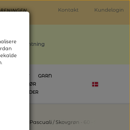
Kontakt
Kundelogin
nalisere
stille afhentning
ordan
gekalde
.
LDGALLERIET
GARN
OG SYTILBEHØR
ÅBNINGSTIDER
HÆKLING
MAGASINER
EBØGER
HÆKLENÅLE
LAINE MAGAZINE
 - UDE OG INDE
ESKO
NG
BØGER OM HÆKLING
0% - Suave – Pascuali
Skovgrøn - 60 - Suave - Pascu