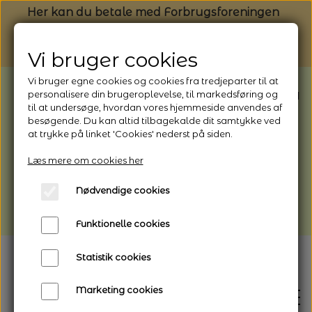
Her kan du betale med Forbrugsforeningen
Vi bruger cookies
Vi bruger egne cookies og cookies fra tredjeparter til at
BEMÆRK: Butikken har ferielukket* fra
personalisere din brugeroplevelse, til markedsføring og
til at undersøge, hvordan vores hjemmeside anvendes af
1/8 - 9/8 - 2026
besøgende. Du kan altid tilbagekalde dit samtykke ved
*Webshoppen er åben og sender hele
at trykke på linket 'Cookies' nederst på siden.
perioden - her kan du også bestille
Læs mere om cookies her
afhentning
Nødvendige cookies
Vi gør opmærksom på, at der kan være lidt
længere leveringstid
Funktionelle cookies
Statistik cookies
Marketing cookies