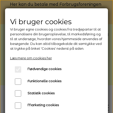
Her kan du betale med Forbrugsforeningen
Vi bruger cookies
Vi bruger egne cookies og cookies fra tredjeparter til at
BEMÆRK: Butikken har ferielukket* fra
personalisere din brugeroplevelse, til markedsføring og
til at undersøge, hvordan vores hjemmeside anvendes af
1/8 - 9/8 - 2026
besøgende. Du kan altid tilbagekalde dit samtykke ved
*Webshoppen er åben og sender hele
at trykke på linket 'Cookies' nederst på siden.
perioden - her kan du også bestille
Læs mere om cookies her
afhentning
Nødvendige cookies
Vi gør opmærksom på, at der kan være lidt
længere leveringstid
Funktionelle cookies
Statistik cookies
Marketing cookies