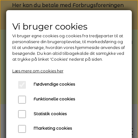
Her kan du betale med Forbrugsforeningen
Vi bruger cookies
Vi bruger egne cookies og cookies fra tredjeparter til at
BEMÆRK: Butikken har ferielukket* fra
personalisere din brugeroplevelse, til markedsføring og
til at undersøge, hvordan vores hjemmeside anvendes af
1/8 - 9/8 - 2026
besøgende. Du kan altid tilbagekalde dit samtykke ved
*Webshoppen er åben og sender hele
at trykke på linket 'Cookies' nederst på siden.
perioden - her kan du også bestille
Læs mere om cookies her
afhentning
Nødvendige cookies
Vi gør opmærksom på, at der kan være lidt
længere leveringstid
Funktionelle cookies
Statistik cookies
Marketing cookies