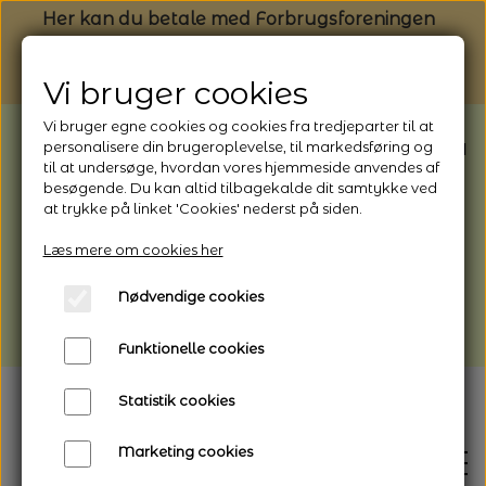
Her kan du betale med Forbrugsforeningen
Vi bruger cookies
Vi bruger egne cookies og cookies fra tredjeparter til at
BEMÆRK: Butikken har ferielukket* fra
personalisere din brugeroplevelse, til markedsføring og
til at undersøge, hvordan vores hjemmeside anvendes af
1/8 - 9/8 - 2026
besøgende. Du kan altid tilbagekalde dit samtykke ved
*Webshoppen er åben og sender hele
at trykke på linket 'Cookies' nederst på siden.
perioden - her kan du også bestille
Læs mere om cookies her
afhentning
Nødvendige cookies
Vi gør opmærksom på, at der kan være lidt
længere leveringstid
Funktionelle cookies
Statistik cookies
Marketing cookies