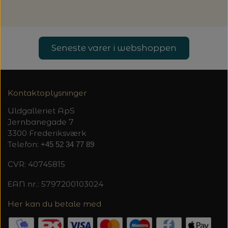
20%
TRYKLÅSE
Seneste varer i webshoppen
Kontaktoplysninger
Uldgalleriet ApS
Jernbanegade 7
3300 Frederiksværk
Telefon:
+45 52 34 77 89
CVR: 40745815
EAN nr.: 5797200103024
Her kan du betale med