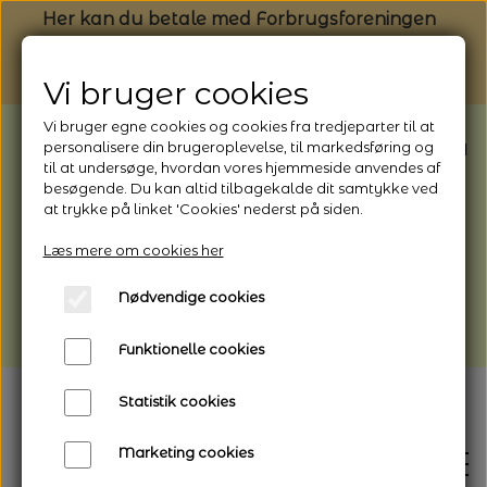
Her kan du betale med Forbrugsforeningen
Vi bruger cookies
Vi bruger egne cookies og cookies fra tredjeparter til at
BEMÆRK: Butikken har ferielukket* fra
personalisere din brugeroplevelse, til markedsføring og
til at undersøge, hvordan vores hjemmeside anvendes af
1/8 - 9/8 - 2026
besøgende. Du kan altid tilbagekalde dit samtykke ved
*Webshoppen er åben og sender hele
at trykke på linket 'Cookies' nederst på siden.
perioden - her kan du også bestille
Læs mere om cookies her
afhentning
Nødvendige cookies
Vi gør opmærksom på, at der kan være lidt
længere leveringstid
Funktionelle cookies
Statistik cookies
Marketing cookies