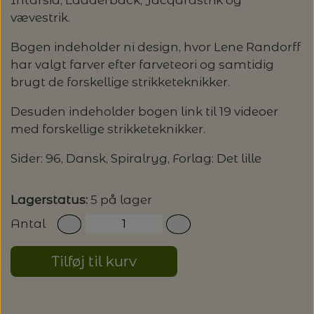
vævestrik.
LENE HOLME SAMSØE - LEKNIT
MASKESTOPPERE
PASCUALI: NEPAL - SPAR 20%
LANG YARNS
Bogen indeholder ni design, hvor Lene Randorff
har valgt farver efter farveteori og samtidig
MY FAVOURITE THINGS KNITWEAR
MASKEWIRES
PASCULI: SUAVE - SPAR 20%
MONDIAL
brugt de forskellige strikketeknikker.
ODD ROW
Desuden indeholder bogen link til 19 videoer
MÅLEBÅND / PINDEMÅLERE
POMP STITCH - BRODERI - SPAR 30-35%
PASCUALI
med forskellige strikketeknikker.
PÅ ALLE KITS
OTHER LOOPS
OPSKRIFTHOLDER FRA KNITPRO -
Sider: 96, Dansk, Spiralryg, Forlag: Det lille
RAUMA GARN
MAGMA
SPAR 40% - GLERUPS STØVLER BØRN (STR.
PETITEKNIT
19 - 23)
Lagerstatus:
5 på lager
PERMIN
SAKSE
Antal
RAUMA
PERMIN: SPAR 30% PÅ ALLE
SOMMERGARN
STRIKKE- OG SYNÅLE
JULEBRODERIER
Tilføj til kurv
SUSIE HAUMANN
BALDYRE: UDVALGTE BRODERIER - SPAR
SYTRÅD