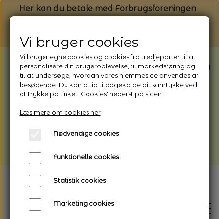
Her kan du betale med Forbrugsforeningen
Vi bruger cookies
Vi bruger egne cookies og cookies fra tredjeparter til at
BEMÆRK: Butikken har ferielukket* fra
personalisere din brugeroplevelse, til markedsføring og
til at undersøge, hvordan vores hjemmeside anvendes af
1/8 - 9/8 - 2026
besøgende. Du kan altid tilbagekalde dit samtykke ved
*Webshoppen er åben og sender hele
at trykke på linket 'Cookies' nederst på siden.
perioden - her kan du også bestille
Læs mere om cookies her
afhentning
Nødvendige cookies
Vi gør opmærksom på, at der kan være lidt
længere leveringstid
Funktionelle cookies
Statistik cookies
Marketing cookies