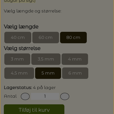
20%
udgår på sigt)
TRYKLÅSE
Vælg længde og størrelse:
Vælg længde
40 cm
60 cm
80 cm
Vælg størrelse
3 mm
3,5 mm
4 mm
4,5 mm
5 mm
6 mm
Lagerstatus:
4 på lager
Antal
Tilføj til kurv