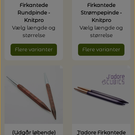
Firkantede
Firkantede
Rundpinde -
Strømpepinde -
Knitpro
Knitpro
Vælg længde og
Vælg længde og
størrelse
størrelse
Flere varianter
Flere varianter
(Udgår løbende)
J'adore Firkantede