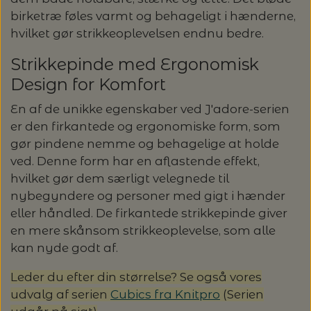
birketræ føles varmt og behageligt i hænderne,
LENE HOLME SAMSØE - LEKNIT
MASKESTOPPERE
hvilket gør strikkeoplevelsen endnu bedre.
PASCUALI: NEPAL - SPAR 20%
LANG YARNS
Strikkepinde med Ergonomisk
MY FAVOURITE THINGS KNITWEAR
MASKEWIRES
PASCULI: SUAVE - SPAR 20%
MONDIAL
Design for Komfort
ODD ROW
En af de unikke egenskaber ved J'adore-serien
MÅLEBÅND / PINDEMÅLERE
POMP STITCH - BRODERI - SPAR 30-35%
PASCUALI
er den firkantede og ergonomiske form, som
PÅ ALLE KITS
gør pindene nemme og behagelige at holde
OTHER LOOPS
OPSKRIFTHOLDER FRA KNITPRO -
RAUMA GARN
ved. Denne form har en aflastende effekt,
MAGMA
SPAR 40% - GLERUPS STØVLER BØRN (STR.
hvilket gør dem særligt velegnede til
PETITEKNIT
19 - 23)
nybegyndere og personer med gigt i hænder
PERMIN
SAKSE
eller håndled. De firkantede strikkepinde giver
RAUMA
en mere skånsom strikkeoplevelse, som alle
PERMIN: SPAR 30% PÅ ALLE
SOMMERGARN
kan nyde godt af.
STRIKKE- OG SYNÅLE
JULEBRODERIER
SUSIE HAUMANN
Leder du efter din størrelse? Se også vores
BALDYRE: UDVALGTE BRODERIER - SPAR
SYTRÅD
udvalg af serien
Cubics fra Knitpro
(Serien