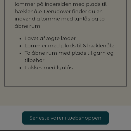
20%
lommer på indersiden med plads til
TRYKLÅSE
hæklenåle. Derudover finder du en
indvendig lomme med lynlås og to
åbne rum
Lavet af ægte læder
Lommer med plads til 6 hæklenåle
To åbne rum med plads til garn og
tilbehør
Lukkes med lynlås
Seneste varer i webshoppen