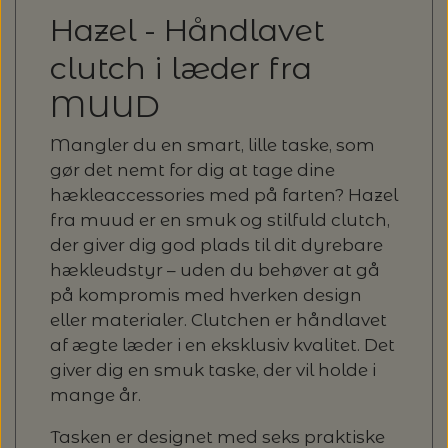
Hazel - Håndlavet
LENE HOLME SAMSØE - LEKNIT
MASKESTOPPERE
PASCUALI: NEPAL - SPAR 20%
LANG YARNS
clutch i læder fra
MY FAVOURITE THINGS KNITWEAR
MUUD
MASKEWIRES
PASCULI: SUAVE - SPAR 20%
MONDIAL
Mangler du en smart, lille taske, som
ODD ROW
MÅLEBÅND / PINDEMÅLERE
gør det nemt for dig at tage dine
POMP STITCH - BRODERI - SPAR 30-35%
PASCUALI
hækleaccessories med på farten? Hazel
PÅ ALLE KITS
OTHER LOOPS
fra muud er en smuk og stilfuld clutch,
OPSKRIFTHOLDER FRA KNITPRO -
RAUMA GARN
der giver dig god plads til dit dyrebare
MAGMA
SPAR 40% - GLERUPS STØVLER BØRN (STR.
hækleudstyr – uden du behøver at gå
PETITEKNIT
19 - 23)
PERMIN
på kompromis med hverken design
SAKSE
eller materialer. Clutchen er håndlavet
RAUMA
PERMIN: SPAR 30% PÅ ALLE
af ægte læder i en eksklusiv kvalitet. Det
SOMMERGARN
STRIKKE- OG SYNÅLE
JULEBRODERIER
giver dig en smuk taske, der vil holde i
SUSIE HAUMANN
mange år.
BALDYRE: UDVALGTE BRODERIER - SPAR
SYTRÅD
Tasken er designet med seks praktiske