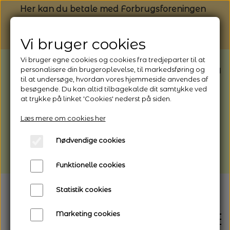
Her kan du betale med Forbrugsforeningen
Vi bruger cookies
Vi bruger egne cookies og cookies fra tredjeparter til at
BEMÆRK: Butikken har ferielukket* fra
personalisere din brugeroplevelse, til markedsføring og
til at undersøge, hvordan vores hjemmeside anvendes af
1/8 - 9/8 - 2026
besøgende. Du kan altid tilbagekalde dit samtykke ved
*Webshoppen er åben og sender hele
at trykke på linket 'Cookies' nederst på siden.
perioden - her kan du også bestille
Læs mere om cookies her
afhentning
Nødvendige cookies
Vi gør opmærksom på, at der kan være lidt
længere leveringstid
Funktionelle cookies
Statistik cookies
Marketing cookies