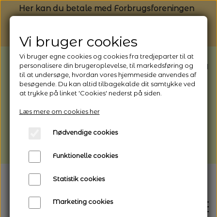
Her kan du betale med Forbrugsforeningen
Vi bruger cookies
Vi bruger egne cookies og cookies fra tredjeparter til at
BEMÆRK: Butikken har ferielukket* fra
personalisere din brugeroplevelse, til markedsføring og
til at undersøge, hvordan vores hjemmeside anvendes af
1/8 - 9/8 - 2026
besøgende. Du kan altid tilbagekalde dit samtykke ved
*Webshoppen er åben og sender hele
at trykke på linket 'Cookies' nederst på siden.
perioden - her kan du også bestille
Læs mere om cookies her
afhentning
Nødvendige cookies
Vi gør opmærksom på, at der kan være lidt
længere leveringstid
Funktionelle cookies
Statistik cookies
Marketing cookies