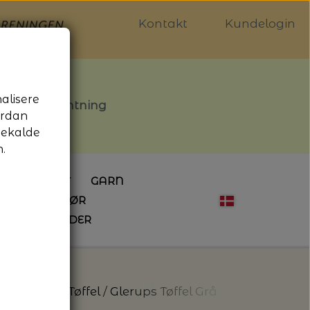
Kontakt
Kundelogin
nalisere
stille afhentning
ordan
gekalde
.
LDGALLERIET
GARN
OG SYTILBEHØR
ÅBNINGSTIDER
HÆKLING
MAGASINER
EBØGER
HÆKLENÅLE
LAINE MAGAZINE
 - UDE OG INDE
ESKO
NG
BØGER OM HÆKLING
et
Glerups Tøffel
Glerups Tøffel Grå