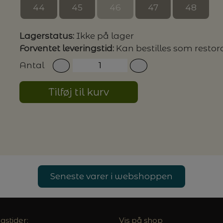
44
45
46
47
48
G MILJØVENLIGE VASKEMIDLER
Lagerstatus:
Ikke på lager
Forventet leveringstid:
Kan bestilles som restor
Antal
P
Tilføj til kurv
Seneste varer i webshoppen
gstider:
Vis på shop