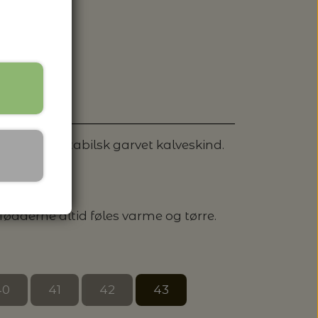
 SPANDE - HACHIMAN
af semi-vegetabilsk garvet kalveskind.
fødderne altid føles varme og tørre.
40
41
42
43