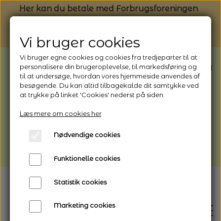
Her kan du betale med Forbrugsforeningen
Vi bruger cookies
Vi bruger egne cookies og cookies fra tredjeparter til at
BEMÆRK: Butikken har ferielukket* fra
personalisere din brugeroplevelse, til markedsføring og
til at undersøge, hvordan vores hjemmeside anvendes af
1/8 - 9/8 - 2026
besøgende. Du kan altid tilbagekalde dit samtykke ved
*Webshoppen er åben og sender hele
at trykke på linket 'Cookies' nederst på siden.
perioden - her kan du også bestille
Læs mere om cookies her
afhentning
Nødvendige cookies
Vi gør opmærksom på, at der kan være lidt
længere leveringstid
Funktionelle cookies
Statistik cookies
Marketing cookies