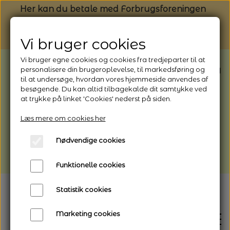
Her kan du betale med Forbrugsforeningen
Vi bruger cookies
Vi bruger egne cookies og cookies fra tredjeparter til at
BEMÆRK: Butikken har ferielukket* fra
personalisere din brugeroplevelse, til markedsføring og
til at undersøge, hvordan vores hjemmeside anvendes af
1/8 - 9/8 - 2026
besøgende. Du kan altid tilbagekalde dit samtykke ved
*Webshoppen er åben og sender hele
at trykke på linket 'Cookies' nederst på siden.
perioden - her kan du også bestille
Læs mere om cookies her
afhentning
Nødvendige cookies
Vi gør opmærksom på, at der kan være lidt
længere leveringstid
Funktionelle cookies
Statistik cookies
Marketing cookies