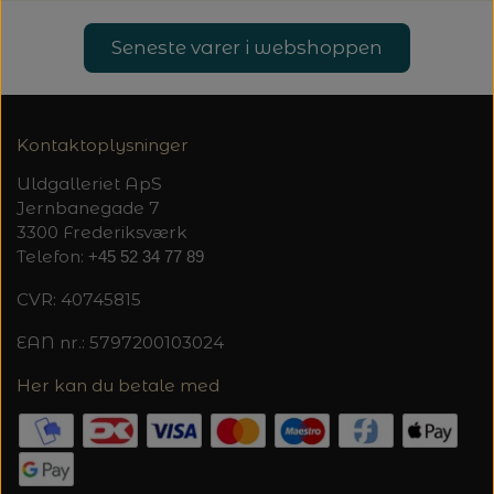
20%
TRYKLÅSE
Seneste varer i webshoppen
Kontaktoplysninger
Uldgalleriet ApS
Jernbanegade 7
3300 Frederiksværk
Telefon:
+45 52 34 77 89
CVR: 40745815
EAN nr.: 5797200103024
Her kan du betale med