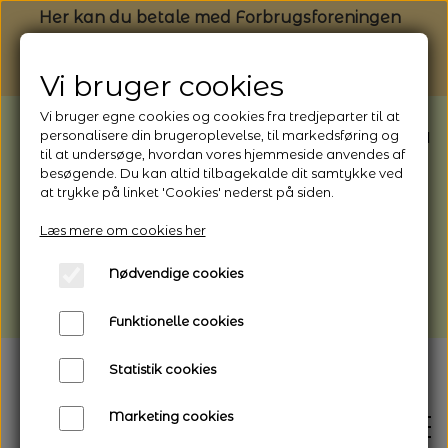
Her kan du betale med Forbrugsforeningen
Vi bruger cookies
Vi bruger egne cookies og cookies fra tredjeparter til at
BEMÆRK: Butikken har ferielukket* fra
personalisere din brugeroplevelse, til markedsføring og
til at undersøge, hvordan vores hjemmeside anvendes af
1/8 - 9/8 - 2026
besøgende. Du kan altid tilbagekalde dit samtykke ved
*Webshoppen er åben og sender hele
at trykke på linket 'Cookies' nederst på siden.
perioden - her kan du også bestille
Læs mere om cookies her
afhentning
Nødvendige cookies
Vi gør opmærksom på, at der kan være lidt
længere leveringstid
Funktionelle cookies
Statistik cookies
Marketing cookies