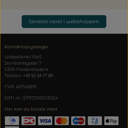
20%
TRYKLÅSE
Seneste varer i webshoppen
Kontaktoplysninger
Uldgalleriet ApS
Jernbanegade 7
3300 Frederiksværk
Telefon:
+45 52 34 77 89
CVR: 40745815
EAN nr.: 5797200103024
Her kan du betale med