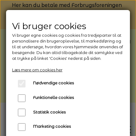
Her kan du betale med Forbrugsforeningen
Vi bruger cookies
Vi bruger egne cookies og cookies fra tredjeparter til at
BEMÆRK: Butikken har ferielukket* fra
personalisere din brugeroplevelse, til markedsføring og
til at undersøge, hvordan vores hjemmeside anvendes af
1/8 - 9/8 - 2026
besøgende. Du kan altid tilbagekalde dit samtykke ved
*Webshoppen er åben og sender hele
at trykke på linket 'Cookies' nederst på siden.
perioden - her kan du også bestille
Læs mere om cookies her
afhentning
Nødvendige cookies
Vi gør opmærksom på, at der kan være lidt
længere leveringstid
Funktionelle cookies
Statistik cookies
Marketing cookies