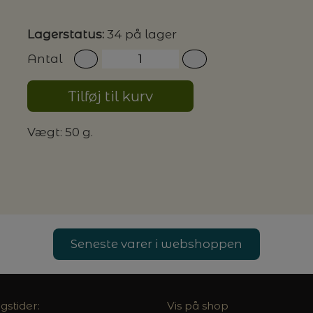
Lagerstatus:
34 på lager
G MILJØVENLIGE VASKEMIDLER
Antal
Tilføj til kurv
P
Vægt: 50 g.
Seneste varer i webshoppen
gstider:
Vis på shop