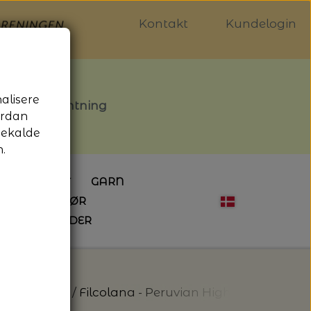
Kontakt
Kundelogin
nalisere
stille afhentning
ordan
gekalde
.
LDGALLERIET
GARN
OG SYTILBEHØR
ÅBNINGSTIDER
HÆKLING
MAGASINER
EBØGER
HÆKLENÅLE
LAINE MAGAZINE
 - UDE OG INDE
ESKO
NG
BØGER OM HÆKLING
olana - Garn
Filcolana - Peruvian Highland wool - 1