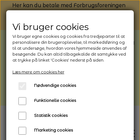
Her kan du betale med Forbrugsforeningen
Vi bruger cookies
Vi bruger egne cookies og cookies fra tredjeparter til at
BEMÆRK: Butikken har ferielukket* fra
personalisere din brugeroplevelse, til markedsføring og
til at undersøge, hvordan vores hjemmeside anvendes af
1/8 - 9/8 - 2026
besøgende. Du kan altid tilbagekalde dit samtykke ved
*Webshoppen er åben og sender hele
at trykke på linket 'Cookies' nederst på siden.
perioden - her kan du også bestille
Læs mere om cookies her
afhentning
Nødvendige cookies
Vi gør opmærksom på, at der kan være lidt
længere leveringstid
Funktionelle cookies
Statistik cookies
Marketing cookies