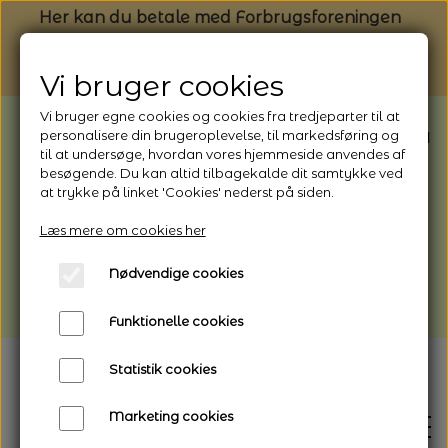
Her kan du betale med Forbrugsforeningen
Vi bruger cookies
Vi bruger egne cookies og cookies fra tredjeparter til at
BEMÆRK: Butikken har ferielukket* fra
personalisere din brugeroplevelse, til markedsføring og
til at undersøge, hvordan vores hjemmeside anvendes af
1/8 - 9/8 - 2026
besøgende. Du kan altid tilbagekalde dit samtykke ved
*Webshoppen er åben og sender hele
at trykke på linket 'Cookies' nederst på siden.
perioden - her kan du også bestille
Læs mere om cookies her
afhentning
Nødvendige cookies
Vi gør opmærksom på, at der kan være lidt
længere leveringstid
Funktionelle cookies
Statistik cookies
Marketing cookies