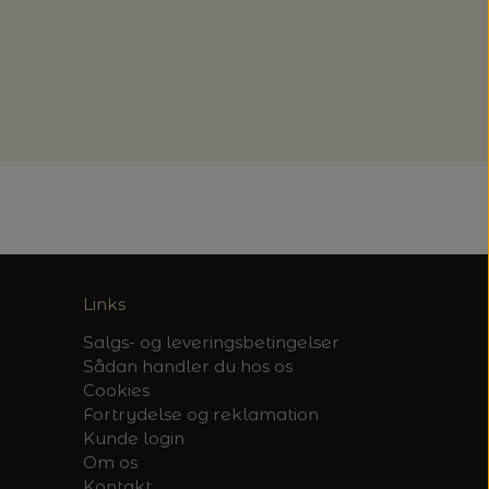
Links
Salgs- og leveringsbetingelser
Sådan handler du hos os
Cookies
Fortrydelse og reklamation
Kunde login
Om os
Kontakt