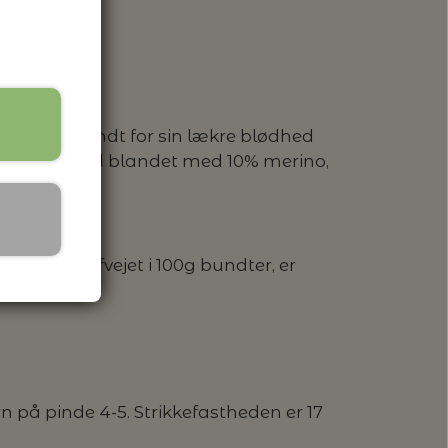
 SPANDE - HACHIMAN
 garn er kendt for sin lækre blødhed
tlandsk pelsuld blandet med 10% merino,
 100g og afvejet i 100g bundter, er
n på pinde 4-5. Strikkefastheden er 17