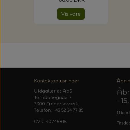
108,00 DKK
Vis vare
Kontaktoplysninger
Åbnin
Åbn
Uldgalleriet ApS
Jernbanegade 7
- 1
3300 Frederiksværk
Telefon:
+45 52 34 77 89
Mandag
CVR: 40745815
Tirsdag