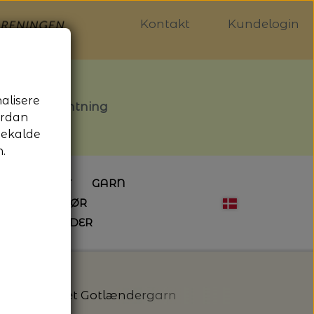
Kontakt
Kundelogin
nalisere
stille afhentning
ordan
gekalde
.
LDGALLERIET
GARN
OG SYTILBEHØR
ÅBNINGSTIDER
HÆKLING
MAGASINER
EBØGER
HÆKLENÅLE
LAINE MAGAZINE
 - UDE OG INDE
ESKO
NG
BØGER OM HÆKLING
holt - 3 trådet Gotlændergarn