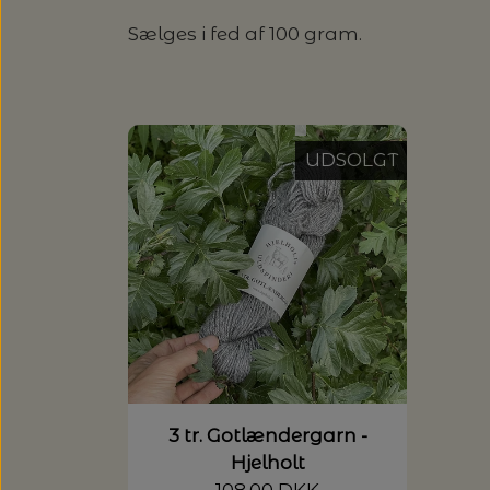
SUSIE HAUMANN
SOMMERGARN
Sælges i fed af 100 gram.
ULDSÆBE
SONETT – ØKOLOGISK SÆBE O
EUCALAN
HJELHOLTS ULDVASK
UDSOLGT
ISAGER - ULDSÆBE/WOOLSOA
3 tr. Gotlændergarn -
Hjelholt