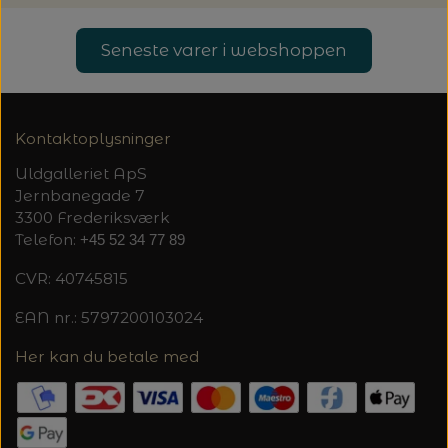
20%
TRYKLÅSE
Seneste varer i webshoppen
Kontaktoplysninger
Uldgalleriet ApS
Jernbanegade 7
3300 Frederiksværk
Telefon:
+45 52 34 77 89
CVR: 40745815
EAN nr.: 5797200103024
Her kan du betale med