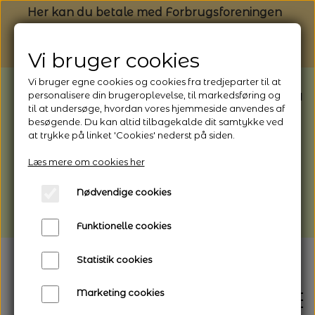
Her kan du betale med Forbrugsforeningen
Vi bruger cookies
Vi bruger egne cookies og cookies fra tredjeparter til at
BEMÆRK: Butikken har ferielukket* fra
personalisere din brugeroplevelse, til markedsføring og
til at undersøge, hvordan vores hjemmeside anvendes af
1/8 - 9/8 - 2026
besøgende. Du kan altid tilbagekalde dit samtykke ved
*Webshoppen er åben og sender hele
at trykke på linket 'Cookies' nederst på siden.
perioden - her kan du også bestille
Læs mere om cookies her
afhentning
Nødvendige cookies
Vi gør opmærksom på, at der kan være lidt
længere leveringstid
Funktionelle cookies
Statistik cookies
Marketing cookies